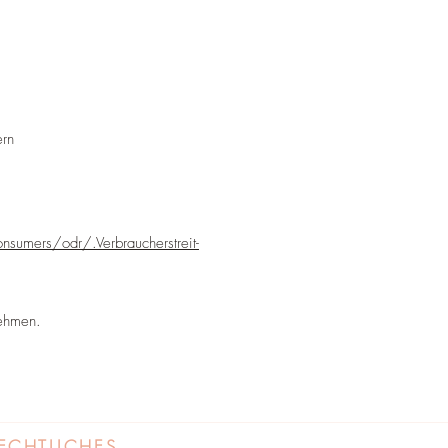
ern
sumers/odr/.Verbraucher­streit­
nehmen.
ECHTLICHES