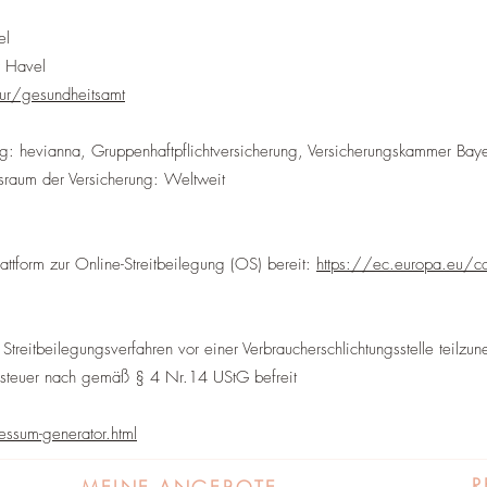
el
r Havel
tur/gesundheitsamt
ng: hevianna, Gruppenhaftpflichtversicherung, Versicherungskammer Bay
sraum der Versicherung: Weltweit
attform zur Online-Streitbeilegung (OS) bereit:
https://ec.europa.eu/con
n Streitbeilegungsverfahren vor einer Verbraucherschlichtungsstelle teilzu
atzsteuer nach gemäß § 4 Nr.14 UStG befreit
ssum-generator.html
R